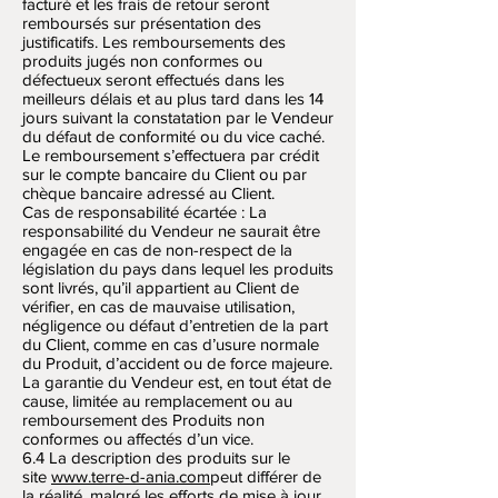
facturé et les frais de retour seront
remboursés sur présentation des
justificatifs. Les remboursements des
produits jugés non conformes ou
défectueux seront effectués dans les
meilleurs délais et au plus tard dans les 14
jours suivant la constatation par le Vendeur
du défaut de conformité ou du vice caché.
Le remboursement s’effectuera par crédit
sur le compte bancaire du Client ou par
chèque bancaire adressé au Client.
Cas de responsabilité écartée : La
responsabilité du Vendeur ne saurait être
engagée en cas de non-respect de la
législation du pays dans lequel les produits
sont livrés, qu’il appartient au Client de
vérifier, en cas de mauvaise utilisation,
négligence ou défaut d’entretien de la part
du Client, comme en cas d’usure normale
du Produit, d’accident ou de force majeure.
La garantie du Vendeur est, en tout état de
cause, limitée au remplacement ou au
remboursement des Produits non
conformes ou affectés d’un vice.
6.4 La description des produits sur le
site
www.terre-d-ania.com
peut différer de
la réalité, malgré les efforts de mise à jour.