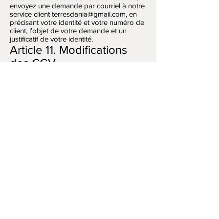
envoyez une demande par courriel à notre
service client terresdania@gmail.com, en
précisant votre identité et votre numéro de
client, l’objet de votre demande et un
justificatif de votre identité.
Article 11. Modifications
des CGV
Étant donné les évolutions régulières du
site, COMO CERAMIQUE SERVICES se
réserve le droit de modifier à tout moment
et sans préavis les présentes Conditions
Générales de Vente et s’engage à les
mettre en ligne et accessible dès leur
parution. Toutefois les Conditions
Générales de Vente applicables sont celles
en vigueur au moment de la passation de
la commande.
Article 12. Information pré
contractuelle
Le Client reconnaît avoir eu
communication, préalablement à la
passation de sa commande, d’une manière
lisible et compréhensible, des présentes
Conditions Générales de Vente et des